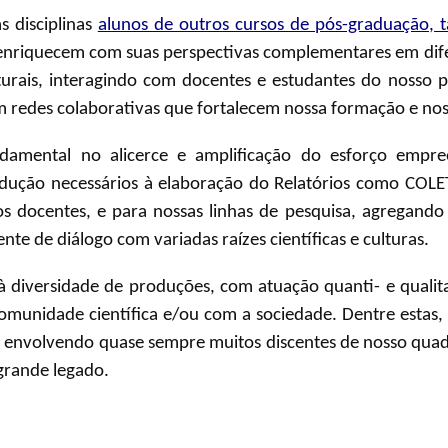
 disciplinas
alunos de outros cursos de pós-graduação, 
 enriquecem com suas perspectivas complementares em dif
ulturais, interagindo com docentes e estudantes do nosso
em redes colaborativas que fortalecem nossa formação e nos
ndamental no alicerce e amplificação do esforço empr
dução necessários à elaboração do Relatórios como COLE
s docentes, e para nossas linhas de pesquisa, agregando à
e de diálogo com variadas raízes científicas e culturas.
 diversidade de produções, com atuação quanti- e qualit
unidade científica e/ou com a sociedade. Dentre estas, 
 envolvendo quase sempre muitos discentes de nosso quad
grande legado.