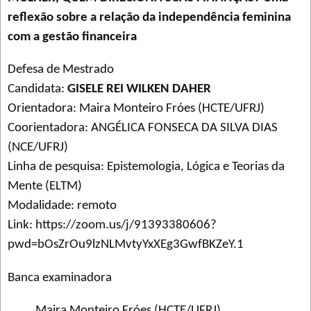
reflexão sobre a relação da independência feminina
com a gestão financeira
Defesa de Mestrado
Candidata:
GISELE REI WILKEN DAHER
Orientadora: Maira Monteiro Fróes (HCTE/UFRJ)
Coorientadora: ANGÉLICA FONSECA DA SILVA DIAS
(NCE/UFRJ)
Linha de pesquisa: Epistemologia, Lógica e Teorias da
Mente (ELTM)
Modalidade: remoto
Link: https://zoom.us/j/91393380606?
pwd=bOsZrOu9lzNLMvtyYxXEg3GwfBKZeY.1
Banca examinadora
Maira Monteiro Fróes (HCTE/UFRJ)