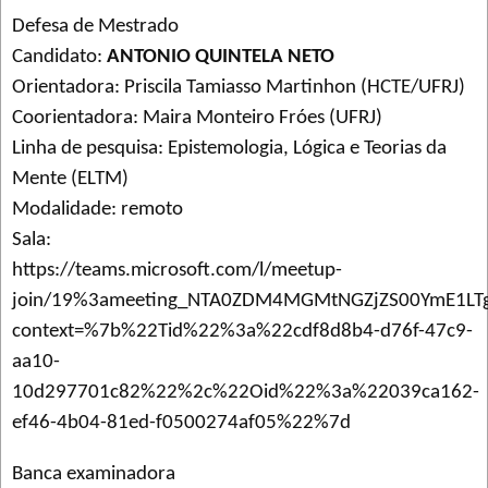
Defesa de Mestrado
Candidato:
ANTONIO QUINTELA NETO
Orientadora: Priscila Tamiasso Martinhon (HCTE/UFRJ)
Coorientadora: Maira Monteiro Fróes (UFRJ)
Linha de pesquisa: Epistemologia, Lógica e Teorias da
Mente (ELTM)
Modalidade: remoto
Sala:
https://teams.microsoft.com/l/meetup-
join/19%3ameeting_NTA0ZDM4MGMtNGZjZS00YmE1LT
context=%7b%22Tid%22%3a%22cdf8d8b4-d76f-47c9-
aa10-
10d297701c82%22%2c%22Oid%22%3a%22039ca162-
ef46-4b04-81ed-f0500274af05%22%7d
Banca examinadora