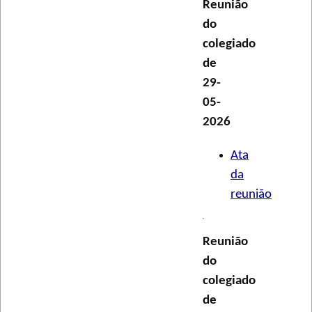
Reunião
do
colegiado
de
29-
05-
2026
Ata
da
reunião
Reunião
do
colegiado
de