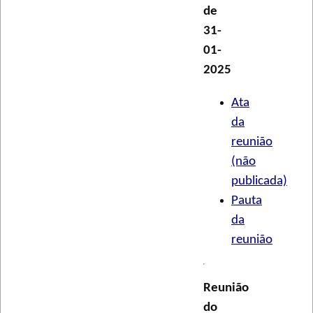
de
31-
01-
2025
Ata
da
reunião
(não
publicada)
Pauta
da
reunião
Reunião
do