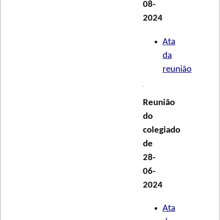
08-
2024
Ata
da
reunião
Reunião
do
colegiado
de
28-
06-
2024
Ata