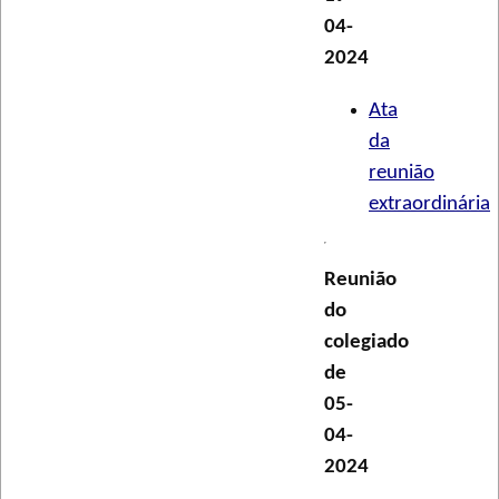
04-
2024
Ata
da
reunião
extraordinária
Reunião
do
colegiado
de
05-
04-
2024