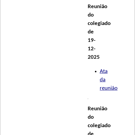
Reunião
do
colegiado
de
19-
12-
2025
Ata
da
reunião
Reunião
do
colegiado
de