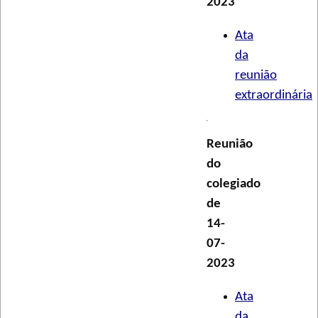
2023
Ata
da
reunião
extraordinária
Reunião
do
colegiado
de
14-
07-
2023
Ata
da