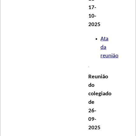
17-
10-
2025
Ata
da
reunião
Reunião
do
colegiado
de
26-
09-
2025