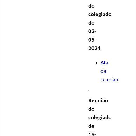
do
colegiado
de
03-
05-
2024
Ata
da
reunião
Reunião
do
colegiado
de
19-