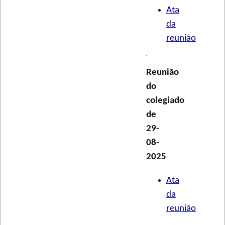
Ata
da
reunião
Reunião
do
colegiado
de
29-
08-
2025
Ata
da
reunião