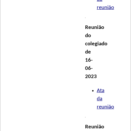
reunião
Reunião
do
colegiado
de
16-
06-
2023
Ata
da
reunião
Reunião