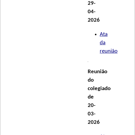
29-
04-
2026
Ata
da
reunião
Reunião
do
colegiado
de
20-
03-
2026