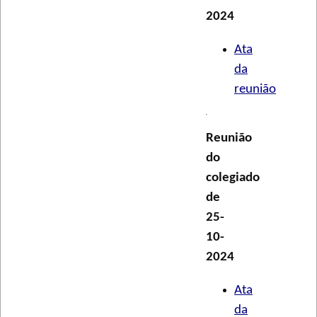
2024
Ata
da
reunião
Reunião
do
colegiado
de
25-
10-
2024
Ata
da