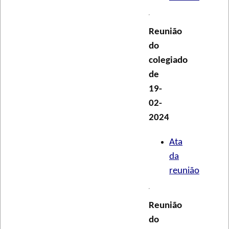
Reunião
do
colegiado
de
19-
02-
2024
Ata
da
reunião
Reunião
do