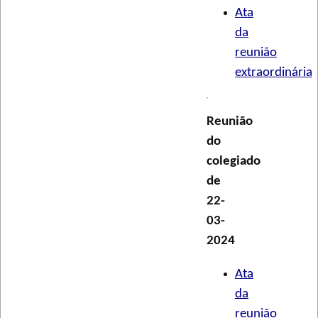
Ata
da
reunião
extraordinária
Reunião
do
colegiado
de
22-
03-
2024
Ata
da
reunião