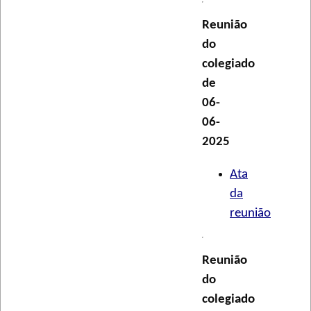
Reunião
do
colegiado
de
06-
06-
2025
Ata
da
reunião
Reunião
do
colegiado