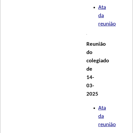
Ata
da
reunião
Reunião
do
colegiado
de
14-
03-
2025
Ata
da
reunião