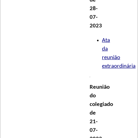
de
28-
07-
2023
Ata
da
reunião
extraordinária
Reunião
do
colegiado
de
21-
07-