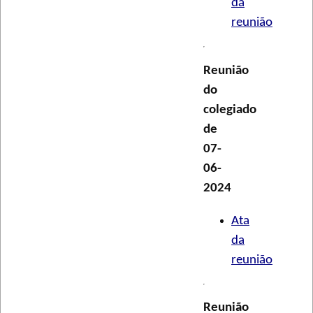
da
reunião
Reunião
do
colegiado
de
07-
06-
2024
Ata
da
reunião
Reunião