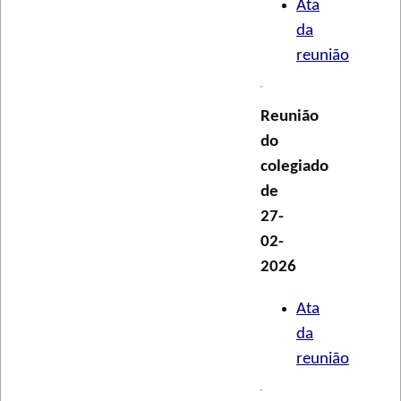
Ata
da
reunião
Reunião
do
colegiado
de
27-
02-
2026
Ata
da
reunião