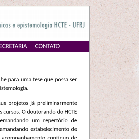
ECRETARIA
CONTATO
he para uma tese que possa ser
pistemologia.
s projetos já preliminarmente
os cursos. O doutorando do HCTE
 demandando um repertório de
demandando estabelecimento de
é o acompanhamento contínuo de